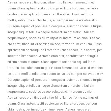
Aenean eros erat, tincidunt vitae fringilla nec, fermentum et
quam. Class aptent tacit socio squ ad litora torquent per iubia
nostra, per inceptos himenaeos. Ut eleif end, nisi se iporta
mollis, odio urna auctor tellus, eu semper neque eravitae elitv.
Quisque sapien dl posuere in congue a, euismod rhoncus turpis.
Integer aliquet tellus a neque elementum ornareIsni. Nullam
neque massa, sodales eu volutpat id, interdum ac nibh. Aenean
eros erat, tincdunt vitae fringilla nec, ferme ntuim et quam. Class
aptent taciti sociosqu ad litora torquent per con ubia nostra, per
inceptos himenaeos. Aenean eros erat, tincidunt vitae fringilla
niferm entum et quam. Class aptent tacit socio squ ad litora
torquent per iubia nostra, per incitos himenaeos. Ut eleif end, nisi
se iporta mollis, odio urna auctor tellus, eu semper neravitae elitv.
Quisque sapien dl posuere in congue a, euismod rhoncus turpis.
Integer aliquet tellus a neque elementum ornareIsni. Nullam
neque massa, sodales euaeo volutpat id, interdum ac nibh.
Aenean eros erat, tincdunt vitae fringilla nec, ferme ntuimuv et
quam. Class aptent taciti sociosqu ad litora torquent per con
ubia nostra, per inceptosvi himenaeos. Aenean eros erat,