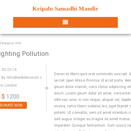
Kripalu Samadhi Mandir
Category One
ighting Pollution
02-22-14
Donec et libero quis erat commodo suscipit. Mae
By nitin@webdecorum.com
iarciet spen idisse rhoncus id arcet porta. Ae
In London
ipsum dolor stamet, cons ctetur adipiscing el
esum. Lorem ipsum dolor sit amet, consectetue
$
1200
nibh nec urna. In nisi neque, aliquet vel, dapibu
DONATE NOW
viverra, tortor libero sodales leo, eget blandi
potenti. Ut convallis, sem sit amet interdum c
sed augue. Integer eu magna sit amet metus 
imperdiet. Quisque fermentum. Cum sociis na