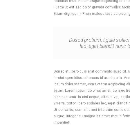
ridiculus mus. Pellentesque adipiscing eros ut
Fusce ut est sed dolor gravida convallis. Morb
Etiam dignissim. Proin malesu iada adipiscin
Dused pretium, ligula sollici
leo, eget blandit nunc t
Donec et libero quis erat commodo suscipit. Mae
iarciet spen idisse rhoncus id arcet porta. Ae
ipsum dolor stamet, cons ctetur adipiscing el
esum. Lorem ipsum dolor sit amet, consec tietu
nibh nec urna. In nisi neque, aliquet vel, dapibu
viverra, tortor libero sodales leo, eget blandi
Ut convallis, sem sit amet interdum conis ect
augue. Integer eu magna sit amet metus ferm
imperdiet.