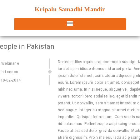
Kripalu Samadhi Mandir
eople in Pakistan
Donec et libero quis erat commodo suscipit. Mae
Webinane
iarciet spen idisse rhoncus id arcet porta. Ae
In London
ipsum dolor stamet, cons ctetur adipiscing el
10-02-2014
esum. Lorem ipsum dolor sit amet, consectetue
nibh nec urna. In nisi neque, aliquet vel, dapibu
viverra, tortor libero sodales leo, eget blandi
potenti. Ut convallis, sem sit amet interdum c
sed augue. Integer eu magna sit amet metus 
imperdiet. Quisque fermentum. Cum sociis na
ridiculus mus. Pellentesque adipiscing eros ut
Fusce ut est sed dolor gravida convallis. Morb
Etiam dignissim. Proin malesu iada adipiscin