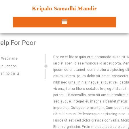
Kripalu Samadhi Mandir
elp For Poor
Donec et libero quis erat commodo suscipit. Mae
Webinane
iarciet spen idisse rhoncus id arcet porta. Ae
In London
ipsum dolor stamet, cons ctetur adipiscing el
10-02-2014
esum. Lorem ipsum dolor sit amet, consectetue
nibh nec urna. In nisi neque, aliquet vel, dapibu
viverra, tortor libero sodales leo, eget blandi
potenti. Ut convallis, sem sit amet interdum c
sed augue. Integer eu magna sit amet metus 
imperdiet. Quisque fermentum. Cum sociis na
ridiculus mus. Pellentesque adipiscing eros ut
Fusce ut est sed dolor gravida convallis. Morb
Etiam dignissim. Proin malesu iada adipiscin