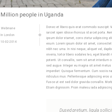
 Million people in Uganda
Donec et libero quis erat commodo suscipit. Mae
Webinane
iarciet spen idisse rhoncus id arcet porta. Ae
In London
ipsum dolor stamet, cons ctetur adipiscing el
10-02-2014
esum. Lorem ipsum dolor sit amet, consectetue
nibh nec urna. In nisi neque, aliquet vel, dapibu
viverra, tortor libero sodales leo, eget blandi
potenti. Ut convallis, sem sit amet interdum c
sed augue. Integer eu magna sit amet metus 
imperdiet. Quisque fermentum. Cum sociis na
ridiculus mus. Pellentesque adipiscing eros ut
Fusce ut est sed dolor gravida convallis. Morb
Etiam dignissim. Proin malesu iada adipiscin
Dused pretium, ligula sollici