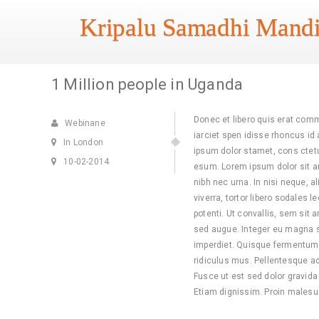
Kripalu Samadhi Mandi
1 Million people in Uganda
Donec et libero quis erat commo
Webinane
iarciet spen idisse rhoncus id 
In London
ipsum dolor stamet, cons ctetu
10-02-2014
esum. Lorem ipsum dolor sit am
nibh nec urna. In nisi neque, ali
viverra, tortor libero sodales l
potenti. Ut convallis, sem sit
sed augue. Integer eu magna 
imperdiet. Quisque fermentum.
ridiculus mus. Pellentesque adi
Fusce ut est sed dolor gravida 
Etiam dignissim. Proin malesu