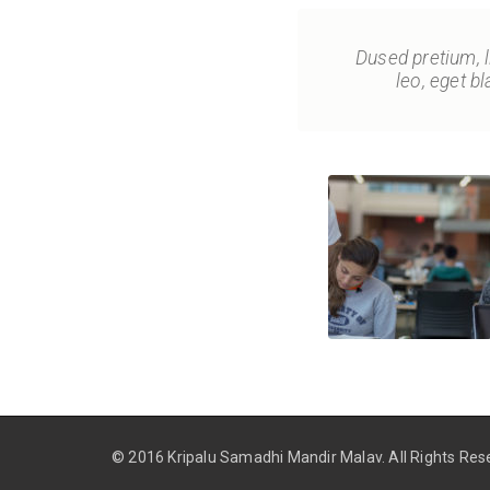
Dused pretium, li
leo, eget b
© 2016 Kripalu Samadhi Mandir Malav.
All Rights Res