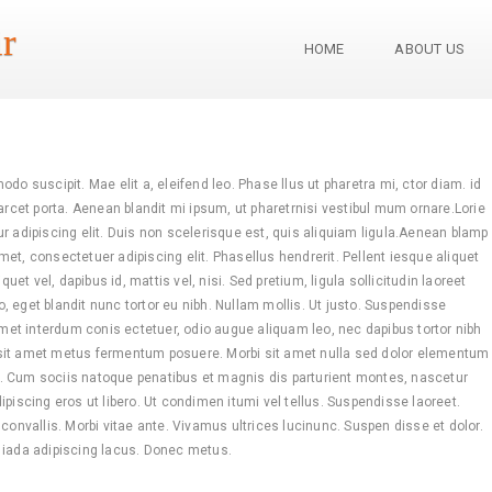
r
HOME
ABOUT US
do suscipit. Mae elit a, eleifend leo. Phase llus ut pharetra mi, ctor diam. id
arcet porta. Aenean blandit mi ipsum, ut pharetrnisi vestibul mum ornare.Lorie
r adipiscing elit. Duis non scelerisque est, quis aliquiam ligula.Aenean blamp
et, consectetuer adipiscing elit. Phasellus hendrerit. Pellent iesque aliquet
quet vel, dapibus id, mattis vel, nisi. Sed pretium, ligula sollicitudin laoreet
eo, eget blandit nunc tortor eu nibh. Nullam mollis. Ut justo. Suspendisse
 amet interdum conis ectetuer, odio augue aliquam leo, nec dapibus tortor nibh
sit amet metus fermentum posuere. Morbi sit amet nulla sed dolor elementum
 Cum sociis natoque penatibus et magnis dis parturient montes, nascetur
piscing eros ut libero. Ut condimen itumi vel tellus. Suspendisse laoreet.
convallis. Morbi vitae ante. Vivamus ultrices lucinunc. Suspen disse et dolor.
 iada adipiscing lacus. Donec metus.