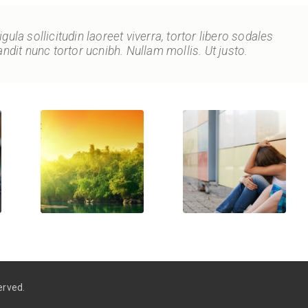
gula sollicitudin laoreet viverra, tortor libero sodales
landit nunc tortor ucnibh. Nullam mollis. Ut justo.
erved.