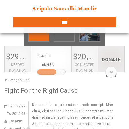
Kripalu Samadhi Mandir
$
29,000
$
20,000
PHASES
DONATE
68.97%
NEEDED
COLLECTED
DONATION
DONATION
NOW
In
Category One
Fight For the Right Cause
Donec et libero quis erat commodo suscipit. Mae
2014-02-05
elit a, eleifend leo. Phase llus ut pharetra mi, ctor
To
2014-03-05
diam. id iarciet spen idisse rhoncus id arcet porta.
By nitin@webdecorum.com
Aenean blandit mi ipsum, ut pharetrnisi vestibul