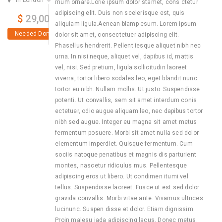
In London
mum ornare.Lorie ipsum dolor stamet, cons ctetur
adipiscing elit. Duis non scelerisque est, quis
$
29,000
aliquiam ligula.Aenean blamp esum. Lorem ipsum
Needed Donation
dolor sit amet, consectetuer adipiscing elit.
Phasellus hendrerit. Pellent iesque aliquet nibh nec
urna. In nisi neque, aliquet vel, dapibus id, mattis
vel, nisi. Sed pretium, ligula sollicitudin laoreet
viverra, tortor libero sodales leo, eget blandit nunc
tortor eu nibh. Nullam mollis. Ut justo. Suspendisse
potenti. Ut convallis, sem sit amet interdum conis
ectetuer, odio augue aliquam leo, nec dapibus tortor
nibh sed augue. Integer eu magna sit amet metus
fermentum posuere. Morbi sit amet nulla sed dolor
elementum imperdiet. Quisque fermentum. Cum
sociis natoque penatibus et magnis dis parturient
montes, nascetur ridiculus mus. Pellentesque
adipiscing eros ut libero. Ut condimen itumi vel
tellus. Suspendisse laoreet. Fusce ut est sed dolor
gravida convallis. Morbi vitae ante. Vivamus ultrices
lucinunc. Suspen disse et dolor. Etiam dignissim.
Proin malesu iada adipiscing lacus. Donec metus.